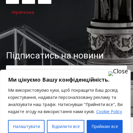
Українська
Підписатись на новини
Ми цінуємо Вашу конфіденційність.
ЗАПИСАТИ МЕНЕ!
Ми використовуємо куки, щоб покращити Ваш досвід
користування, надавати персоналізовану рекламу та
Я прочитав і погоджуюсь із
Політикою конфіденційності
.
аналізувати наш трафік. Натиснувши "Прийняти все", Ви
надаєте згоду на використання нами куків.
Cookie Policy
Налаштувати
Відхилити все
Приймаю все
© 2009 - 2023 Рада незалежних бухгалтерів та аудиторів