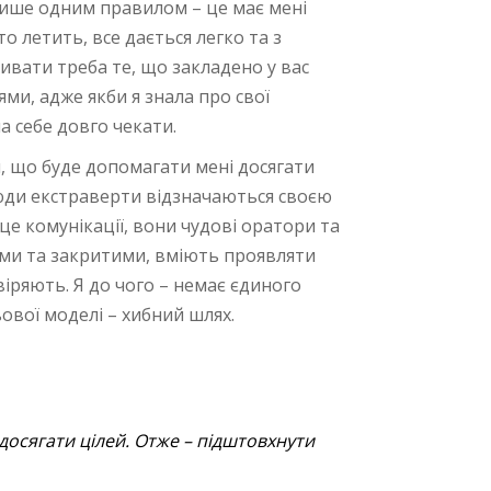
 лише одним правилом – це має мені
о летить, все дається легко та з
вивати треба те, що закладено у вас
ми, адже якби я знала про свої
на себе довго чекати.
и, що буде допомагати мені досягати
 Люди екстраверти відзначаються своєю
це комунікації, вони чудові оратори та
ими та закритими, вміють проявляти
іряють. Я до чого – немає єдиного
ової моделі – хибний шлях.
досягати цілей. Отже – підштовхнути