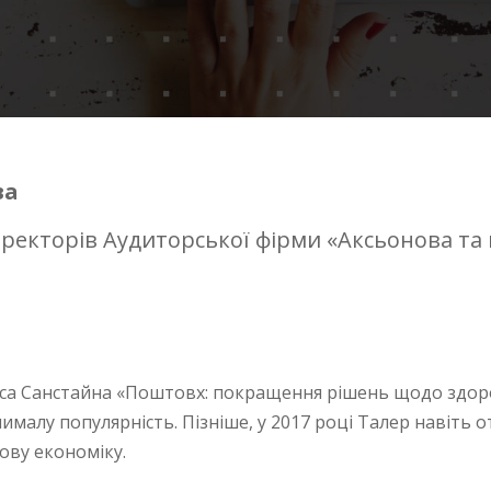
ва
иректорів Аудиторської фірми «Аксьонова та
Кеса Санстайна «Поштовх: покращення рішень щодо здоро
чималу популярність. Пізніше, у 2017 році Талер навіть
ову економіку.