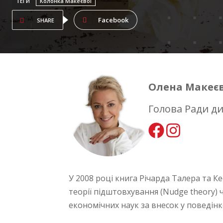
ТЕГИ
Колонка Макеєвої
Facebook
SHARE
Олена Макеє
Голова Ради д
У 2008 році книга Річарда Талера та 
теорії підштовхування (Nudge theory) 
економічних наук за внесок у поведінк