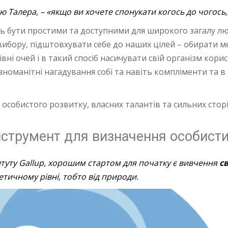
 Талера, – «якщо ви хочете спонукати когось до чогось, 
ь бути простими та доступними для широкого загалу лю
ибору, підштовхувати себе до наших цілей – обирати ме
івні очей і в такий спосіб насичувати свій організм ко
номанітні нагадування собі та навіть компліменти та в 
особистого розвитку, власних талантів та сильних стор
 інструмент для визначення особисти
итуту Gallup, хорошим стартом для початку є вивчення
с
нетичному рівні, тобто від природи.