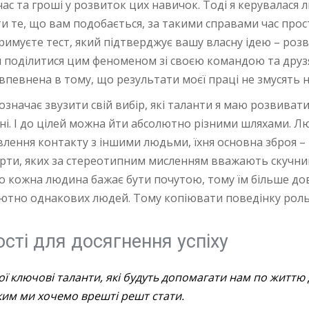
час та гроші у розвиток цих навичок. Тоді я керувалася
и те, що вам подобається, за такими справами час прост
отримуєте тест, який підтверджує вашу власну ідею – роз
я поділитися цим феноменом зі своєю командою та друзя
е впевнена в тому, що результати моєї праці не змусять 
означає звузити свій вибір, які таланти я маю розвиват
різні. І до цілей можна йти абсолютно різними шляхами.
лення контакту з іншими людьми, їхня основна зброя – 
ерти, яких за стереотипним мисленням вважають скучн
бо кожна людина бажає бути почутою, тому їм більше дов
лютно однакових людей. Тому копіювати поведінку роль
сті для досягнення успіху
ої ключові таланти, які будуть допомагати нам по життю 
 ким ми хочемо врешті решт стати.