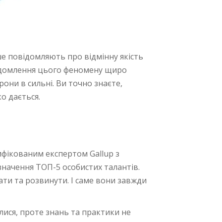
ше повідомляють про відмінну якість
свідомлення цього феномену щиро
рони в сильні. Ви точно знаєте,
о дається.
ифікованим експертом Gallup з
изначення ТОП-5 особистих талантів.
ати та розвинути. І саме вони завжди
алися, проте знань та практики не