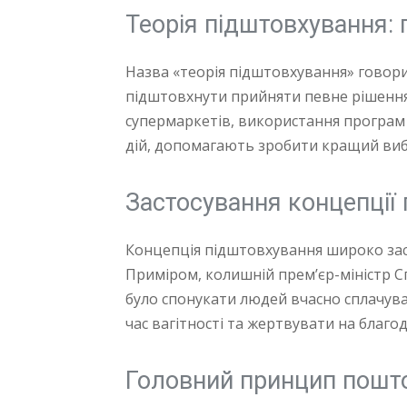
Теорія підштовхування:
Назва «теорія підштовхування» говор
підштовхнути прийняти певне рішення. 
супермаркетів, використання програм 
дій, допомагають зробити кращий вибі
Застосування концепції 
Концепція підштовхування широко зас
Приміром, колишній прем’єр-міністр С
було спонукати людей вчасно сплачува
час вагітності та жертвувати на благоді
Головний принцип поштов