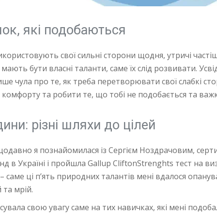
чок, які подобаються
икористовують свої сильні сторони щодня, утричі часті
и мають бути власні таланти, саме їх слід розвивати. У
ише чула про те, як треба перетворювати свої слабкі сто
 комфорту та робити те, що тобі не подобається та важк
ини: різні шляхи до цілей
щодавно я познайомилася із Сергієм Ноздрачовим, серт
д в Україні і пройшла Gallup CliftonStrenghts тест на в
 саме ці п’ять природних талантів мені вдалося опанув
 та мрій.
усувала свою увагу саме на тих навичках, які мені подоб