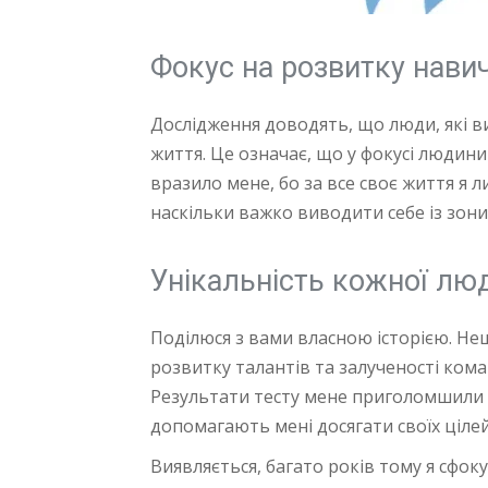
Фокус на розвитку нави
Дослідження доводять, що люди, які в
життя. Це означає, що у фокусі людин
вразило мене, бо за все своє життя я л
наскільки важко виводити себе із зони
Унікальність кожної люд
Поділюся з вами власною історією. Не
розвитку талантів та залученості коман
Результати тесту мене приголомшили –
допомагають мені досягати своїх цілей
Виявляється, багато років тому я сфок