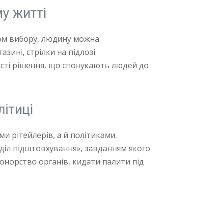
у житті
ом вибору, людину можна
зині, стрілки на підлозі
ості рішення, що спонукають людей до
літиці
 рітейлерів, а й політиками.
діл підштовхування», завданням якого
онорство органів, кидати палити під