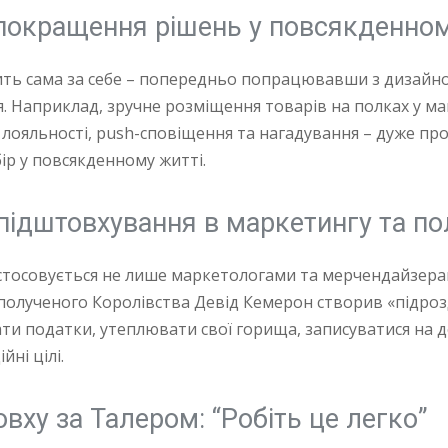
 покращення рішень у повсякденном
ить сама за себе – попередньо попрацювавши з дизайн
Наприклад, зручне розміщення товарів на полках у мага
лояльності, push-сповіщення та нагадування – дуже пр
р у повсякденному житті.
підштовхування в маркетингу та по
тосовується не лише маркетологами та мерчендайзерами
полученого Королівства Девід Кемерон створив «підроз
ти податки, утеплювати свої горища, записуватися на д
йні цілі.
ху за Талером: “Робіть це легко”