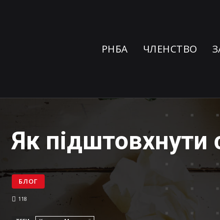
РНБА
ЧЛЕНСТВО
З
Як підштовхнути 
БЛОГ
118