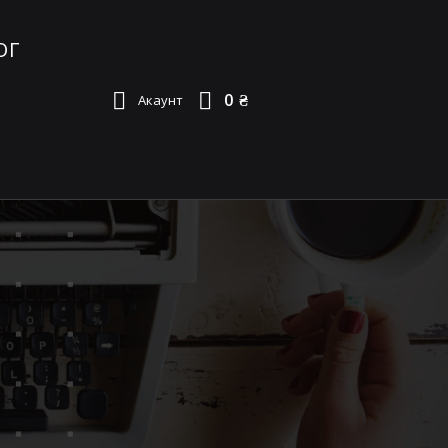
ОГ
0 ₴
Акаунт