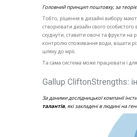
Головний принцип поштовху, за теорією
Тобто, рішення в дизайні вибору мают
створювати дизайн свого особистого в
схуднути, ставити овочі та фрукти на р
контролю споживання води, вішати різ
шляху до мрії.
Та сама система може працювати і для 
Gallup CliftonStrengths:
За даними дослідницької компанії інст
талантів
, які закладені в людині на ге