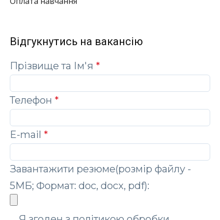
Оплата навчання
Відгукнутись на вакансію
Прізвище та Ім'я
*
Телефон
*
E-mail
*
Завантажити резюме(розмір файлу -
5МБ; Формат: doc, docx, pdf):
Я згоден з політикою обробки