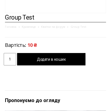
Group Test
Головна
Крамниця
Квитки на форум
Group Test
Вартість:
10
₴
Group
Додати в кошик
Test
кількість
Пропонуємо до огляду