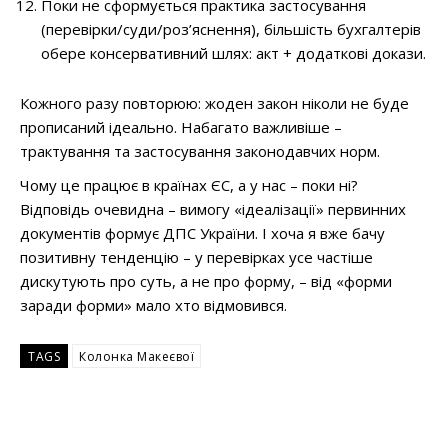
Поки не сформується практика застосування
(перевірки/суди/роз’яснення), більшість бухгалтерів
обере консервативний шлях: акт + додаткові докази.
Кожного разу повторюю: жоден закон ніколи не буде
прописаний ідеально. Набагато важливіше –
трактування та застосування законодавчих норм.
Чому це працює в країнах ЄС, а у нас – поки ні?
Відповідь очевидна – вимогу «ідеалізації» первинних
документів формує ДПС України. І хоча я вже бачу
позитивну тенденцію – у перевірках усе частіше
дискутують про суть, а не про форму, – від «форми
заради форми» мало хто відмовився.
TAGS
Колонка Макеєвої