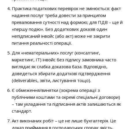
Практика податкових перевірок не змінюється: факт
надання послуг треба довести за принципом
превалювання сутності над формою; для ПДВ – ще й
«першу подію». Без додаткових доказів один
непідписаний інвойс (або акт) може не закрити
питання реальності операції.
Для «нематеріальних» послуг (консалтинг,
маркетинг, ІТ) інвойс без підпису замовника часто
виглядає як слабка доказова база. Відповідно,
доведеться збирати додаткові підтвердження
(deliverables, звіти, листування тощо).
Є обмеження/винятки (зокрема операції з
публічними коштами та окремі спеціальні договори)
– там укладання та підписання актів залишаються як
стандарт.
Акт виконаних робіт – це не лише бухгалтерія. Це
доказ приймання в господарських спорах: якість,