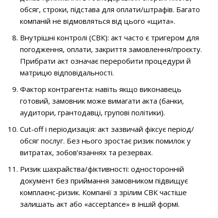
обсяг, строки, підстава для оплати/штрафів. Багато
компаній не відмовляться від цього «щита».
Внутрішні контролі (СВК): акт часто є тригером для
погодження, оплати, закриття замовлення/проєкту.
Прибрати акт означає переробити процедури й
матрицю відповідальності.
Фактор контрагента: навіть якщо виконавець
готовий, замовник може вимагати акта (банки,
аудитори, грантодавці, групові політики).
Cut-off і періодизація: акт зазвичай фіксує період/
обсяг послуг. Без нього зростає ризик помилок у
витратах, зобов’язаннях та резервах.
Ризик шахрайства/фіктивності: односторонній
документ без приймання замовником підвищує
комплаєнс-ризик. Компанії з зрілим СВК частіше
залишать акт або «acceptance» в іншій формі.