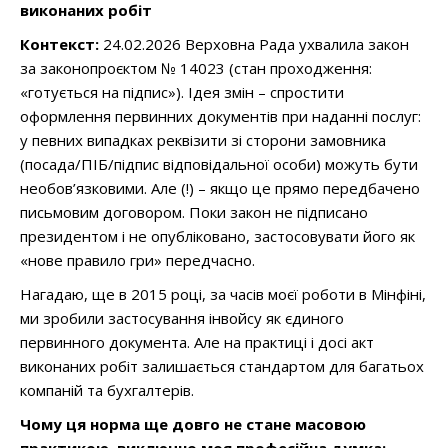
виконаних робіт
Контекст:
24.02.2026 Верховна Рада ухвалила закон
за законопроєктом № 14023 (стан проходження:
«готується на підпис»). Ідея змін – спростити
оформлення первинних документів при наданні послуг:
у певних випадках реквізити зі сторони замовника
(посада/ПІБ/підпис відповідальної особи) можуть бути
необов’язковими. Але (!) – якщо це прямо передбачено
письмовим договором. Поки закон не підписано
президентом і не опубліковано, застосовувати його як
«нове правило гри» передчасно.
Нагадаю, ще в 2015 році, за часів моєї роботи в Мінфіні,
ми зробили застосування інвойсу як єдиного
первинного документа. Але на практиці і досі акт
виконаних робіт залишається стандартом для багатьох
компаній та бухгалтерів.
Чому ця норма ще довго не стане масовою
практикою, виключно моя професійна думка: