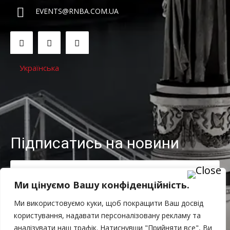
EVENTS@RNBA.COM.UA
Українська
Підписатись на новини
Ми цінуємо Вашу конфіденційність.
ЗАПИСАТИ МЕНЕ!
Ми використовуємо куки, щоб покращити Ваш досвід
користування, надавати персоналізовану рекламу та
Я прочитав і погоджуюсь із
Політикою конфіденційності
.
аналізувати наш трафік. Натиснувши "Прийняти все", Ви