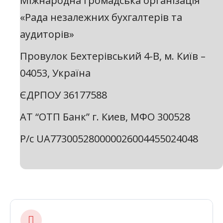
Міжнародна громадська організація
«Рада незалежних бухгалтерів та
аудиторів»
Провулок Бехтерівський 4-В, м. Київ –
04053, Україна
ЄДРПОУ 36177588
АТ “ОТП Банк” г. Киев, МФО 300528
Р/с UA773005280000026004455024048