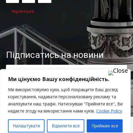
Українська
Підписатись на новини
Ми цінуємо Вашу конфіденційність.
ЗАПИСАТИ МЕНЕ!
Ми використовуємо куки, щоб покращити Ваш досвід
користування, надавати персоналізовану рекламу та
Я прочитав і погоджуюсь із
Політикою конфіденційності
.
аналізувати наш трафік. Натиснувши "Прийняти все", Ви
надаєте згоду на використання нами куків.
Cookie Policy
Налаштувати
Відхилити все
Приймаю все
© 2009 - 2023 Рада незалежних бухгалтерів та аудиторів